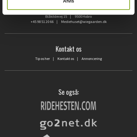
Afvis
Hunden.dk
Blåkildevej 15 | 9500 Hobro
+45 98 51 20 66
|
Mediehuset@wiegaarden.dk
Kontakt os
Tip os her
|
Kontakt os
|
Annoncering
Se også: