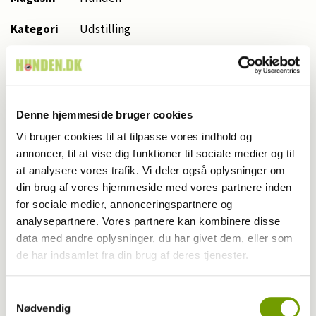
Kategori
Udstilling
Udgivet
2026
år
Udgivet
Denne hjemmeside bruger cookies
5
måned
Vi bruger cookies til at tilpasse vores indhold og
annoncer, til at vise dig funktioner til sociale medier og til
Start side
28
at analysere vores trafik. Vi deler også oplysninger om
nr.
din brug af vores hjemmeside med vores partnere inden
Antal
for sociale medier, annonceringspartnere og
3,0
sider
analysepartnere. Vores partnere kan kombinere disse
data med andre oplysninger, du har givet dem, eller som
Skribent
Rinnie Mathilde Ilsøe
de har indsamlet fra din brug af deres tjenester.
LC Design and Photography,
Fotograf
Wiegaarden/Rinnie Mathilde Ilsøe
Samtykkevalg
Nødvendig