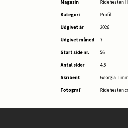
Magasin
Ridehesten H
Kategori
Profil
Udgivet år
2026
Udgivet måned
7
Start side nr.
56
Antal sider
4,5
Skribent
Georgia Tim
Fotograf
Ridehesten.c