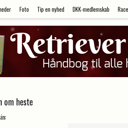
heder
Foto
Tip en nyhed
DKK-medlemskab
Race
n om heste
in: