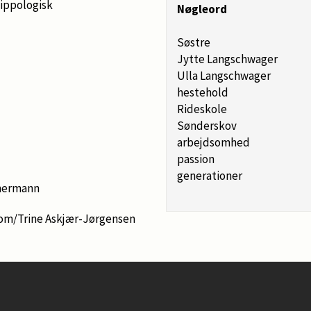
ippologisk
Nøgleord
Søstre
Jytte Langschwager
Ulla Langschwager
hestehold
Rideskole
Sønderskov
arbejdsomhed
passion
generationer
mermann
om/Trine Askjær-Jørgensen